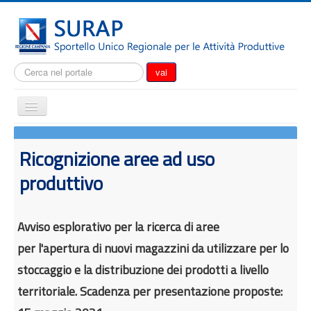
Cerca...
vai
Cambia
navigazione
Home
Ricognizione aree ad uso
Notizie
produttivo
Il SURAP
Normativa
Avviso esplorativo per la ricerca di aree
Modulistica
per l'apertura di nuovi magazzini da utilizzare per lo
Come fare per
stoccaggio e la distribuzione dei prodotti a livello
Attrazione degli investimenti
territoriale. Scadenza per presentazione proposte:
Incentivi e agevolazioni