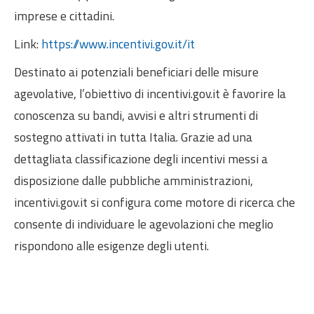
Internazionalizzazione
imprese e cittadini.
Eventi formativi
Link:
https://www.incentivi.gov.it/it
Glossario
Destinato ai potenziali beneficiari delle misure
Contatti
agevolative, l’obiettivo di incentivi.gov.it è favorire la
conoscenza su bandi, avvisi e altri strumenti di
Sei qui:
Home
Incentivi e agevolazioni
sostegno attivati in tutta Italia. Grazie ad una
dettagliata classificazione degli incentivi messi a
disposizione dalle pubbliche amministrazioni,
incentivi.gov.it si configura come motore di ricerca che
consente di individuare le agevolazioni che meglio
rispondono alle esigenze degli utenti.