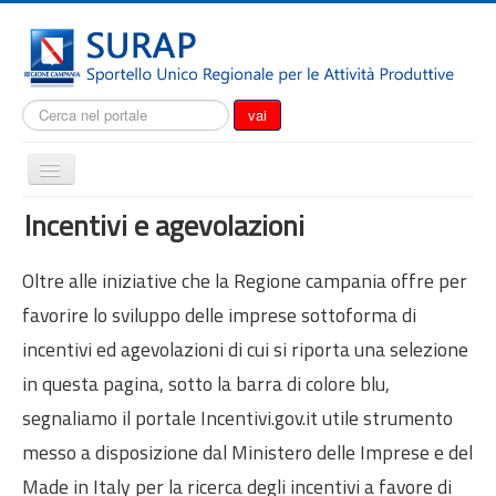
Cerca...
vai
Cambia
navigazione
Home
Incentivi e agevolazioni
Notizie
Oltre alle iniziative che la Regione campania offre per
Il SURAP
favorire lo sviluppo delle imprese sottoforma di
Normativa
incentivi ed agevolazioni di cui si riporta una selezione
Modulistica
in questa pagina, sotto la barra di colore blu,
Come fare per
segnaliamo il portale Incentivi.gov.it utile strumento
Attrazione degli investimenti
messo a disposizione dal Ministero delle Imprese e del
Incentivi e agevolazioni
Made in Italy per la ricerca degli incentivi a favore di