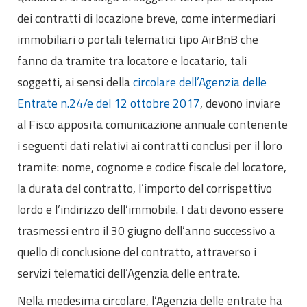
Eventi formativi
dei contratti di locazione breve, come intermediari
Glossario
immobiliari o portali telematici tipo AirBnB che
Contatti
fanno da tramite tra locatore e locatario, tali
soggetti, ai sensi della
circolare dell’Agenzia delle
Sei qui:
Home
Come fare per
Entrate n.24/e del 12 ottobre 2017
, devono inviare
Banca dati Faq / Pareri
Affitti brevi
al Fisco apposita comunicazione annuale contenente
Quali sono gli adempimenti previsti nel caso ci si
i seguenti dati relativi ai contratti conclusi per il loro
avvalga di intermediari per la stipula dei contratti
tramite: nome, cognome e codice fiscale del locatore,
di locazione breve?
la durata del contratto, l’importo del corrispettivo
lordo e l’indirizzo dell’immobile. I dati devono essere
trasmessi entro il 30 giugno dell’anno successivo a
quello di conclusione del contratto, attraverso i
servizi telematici dell’Agenzia delle entrate.
Nella medesima circolare, l’Agenzia delle entrate ha