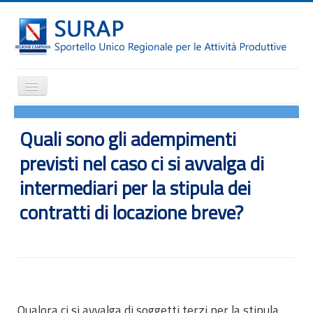
Cambia
navigazione
Home
Quali sono gli adempimenti
Notizie
previsti nel caso ci si avvalga di
Il SURAP
intermediari per la stipula dei
Normativa
contratti di locazione breve?
Modulistica
Come fare per
Attrazione degli investimenti
Incentivi e agevolazioni
Internazionalizzazione
Qualora ci si avvalga di soggetti terzi per la stipula