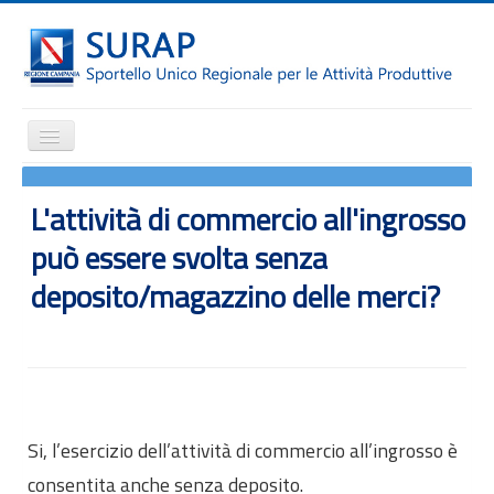
Cambia
navigazione
Home
L'attività di commercio all'ingrosso
Notizie
può essere svolta senza
Il SURAP
deposito/magazzino delle merci?
Normativa
Modulistica
Come fare per
Attrazione degli investimenti
Incentivi e agevolazioni
Si, l’esercizio dell’attività di commercio all’ingrosso è
Internazionalizzazione
consentita anche senza deposito.