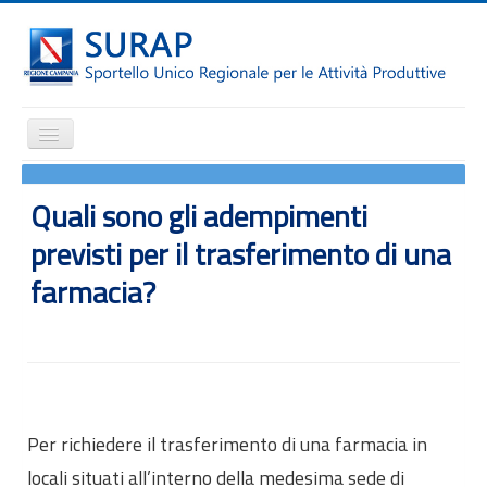
Cambia
navigazione
Home
Quali sono gli adempimenti
Notizie
previsti per il trasferimento di una
Il SURAP
farmacia?
Normativa
Modulistica
Come fare per
Attrazione degli investimenti
Incentivi e agevolazioni
Per richiedere il trasferimento di una farmacia in
Internazionalizzazione
locali situati all’interno della medesima sede di