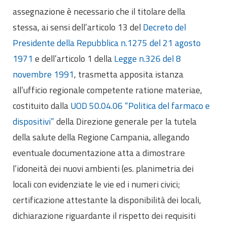
Eventi formativi
assegnazione è necessario che il titolare della
Glossario
stessa, ai sensi dell’articolo 13 del
Decreto del
Presidente della Repubblica n.1275 del 21 agosto
Contatti
1971
e dell’articolo 1 della
Legge n.326 del 8
Sei qui:
Home
Come fare per
novembre 1991
, trasmetta apposita istanza
Banca dati Faq / Pareri
Attività sanitarie
all’ufficio regionale competente ratione materiae,
Quali sono gli adempimenti previsti per il
costituito dalla
UOD 50.04.06 “Politica del farmaco e
trasferimento di una farmacia?
dispositivi”
della Direzione generale per la tutela
della salute della Regione Campania, allegando
eventuale documentazione atta a dimostrare
l’idoneità dei nuovi ambienti (es. planimetria dei
locali con evidenziate le vie ed i numeri civici;
certificazione attestante la disponibilità dei locali,
dichiarazione riguardante il rispetto dei requisiti