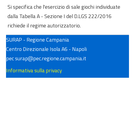
Eventi formativi
Si specifica che l'esercizio di sale giochi individuate
Glossario
dalla Tabella A - Sezione I del D.LGS 222/2016
richiede il regime autorizzatorio.
Contatti
SURAP - Regione Campania
Sei qui:
Home
Come fare per
Centro Direzionale Isola A6 - Napoli
Banca dati Faq / Pareri
pec surap@pec.regione.campania.it
Attività ricreative e di divertimento
Qual è la modalità di autorizzazione per l’esercizio
Informativa sulla privacy
di attività ricreativa di bowling ?