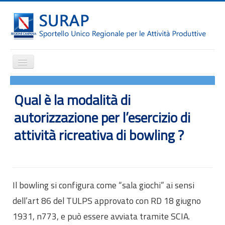
Cambia
navigazione
Home
Qual è la modalità di
Notizie
autorizzazione per l’esercizio di
Il SURAP
attività ricreativa di bowling ?
Normativa
Modulistica
Come fare per
Attrazione degli investimenti
Il bowling si configura come “sala giochi” ai sensi
Incentivi e agevolazioni
dell’art 86 del TULPS approvato con RD 18 giugno
1931, n773, e può essere avviata tramite SCIA.
Internazionalizzazione