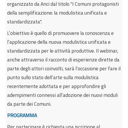
organizzato da Anci dal titolo "I Comuni protagonisti
Internazionalizzazione
della semplificazione: la modulistica unificata e
Eventi formativi
standardizzata".
Glossario
L’obiettivo è quello di promuovere la conoscenza e
Contatti
l’applicazione della nuova modulistica unificata e
Sei qui:
Home
Eventi formativi
standardizzata per le attività produttive. Il webinar,
I Comuni protagonisti della semplificazione: la
anche attraverso il racconto di esperienze dirette da
modulistica unificata e standardizzata
parte degli attori coinvolti, sarà l’occasione per fare il
punto sullo stato dell’arte sulla modulistica
recentemente adottata e per approfondire gli
adempimenti connessi all’adozione dei nuovi moduli
da parte dei Comuni.
PROGRAMMA
Per partecipare è richiesta una iscrizione al