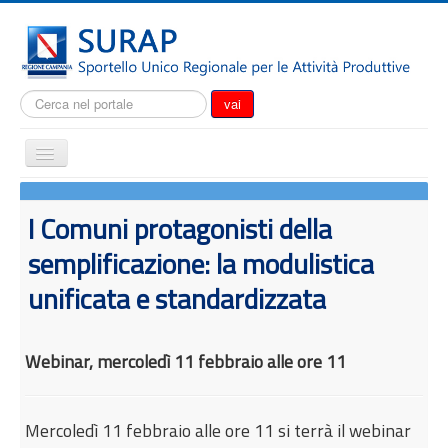
Cerca...
vai
Cambia
navigazione
Home
I Comuni protagonisti della
Notizie
semplificazione: la modulistica
Il SURAP
unificata e standardizzata
Normativa
Modulistica
Webinar, mercoledì 11 febbraio alle ore 11
Come fare per
Attrazione degli investimenti
Incentivi e agevolazioni
Mercoledì 11 febbraio alle ore 11 si terrà il webinar