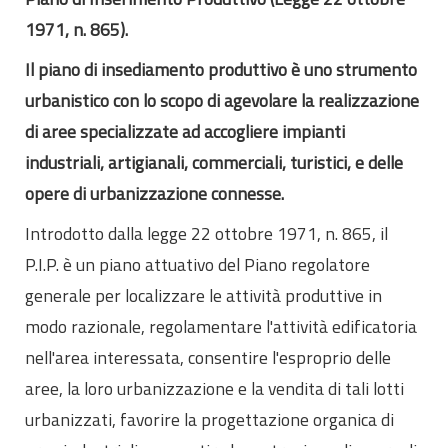
Internazionalizzazione
1971, n. 865).
Eventi formativi
Il piano di insediamento produttivo è uno strumento
Glossario
urbanistico con lo scopo di agevolare la realizzazione
Contatti
di aree specializzate ad accogliere impianti
industriali, artigianali, commerciali, turistici, e delle
Sei qui:
Home
Glossario
P
PIP
opere di urbanizzazione connesse.
Introdotto dalla legge 22 ottobre 1971, n. 865, il
P.I.P. è un piano attuativo del Piano regolatore
generale per localizzare le attività produttive in
modo razionale, regolamentare l'attività edificatoria
nell'area interessata, consentire l'esproprio delle
aree, la loro urbanizzazione e la vendita di tali lotti
urbanizzati, favorire la progettazione organica di