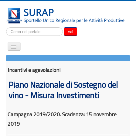
Cerca...
vai
Cambia
navigazione
Home
Notizie
Incentivi e agevolazioni
Il SURAP
Piano Nazionale di Sostegno del
Normativa
vino - Misura Investimenti
Modulistica
Come fare per
Campagna 2019/2020. Scadenza: 15 novembre
Attrazione degli investimenti
2019
Incentivi e agevolazioni