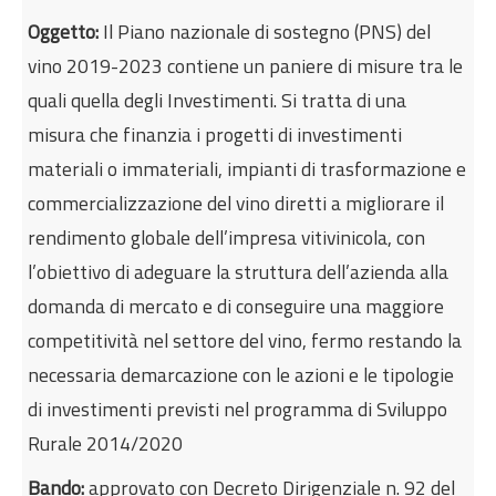
Internazionalizzazione
Oggetto:
Il Piano nazionale di sostegno (PNS) del
Eventi formativi
vino 2019-2023 contiene un paniere di misure tra le
Glossario
quali quella degli Investimenti. Si tratta di una
Contatti
misura che finanzia i progetti di investimenti
materiali o immateriali, impianti di trasformazione e
Sei qui:
Home
Incentivi e agevolazioni
commercializzazione del vino diretti a migliorare il
Agricoltura e pesca
rendimento globale dell’impresa vitivinicola, con
Piano Nazionale di Sostegno del vino - Misura
l’obiettivo di adeguare la struttura dell’azienda alla
Investimenti
domanda di mercato e di conseguire una maggiore
competitività nel settore del vino, fermo restando la
necessaria demarcazione con le azioni e le tipologie
di investimenti previsti nel programma di Sviluppo
Rurale 2014/2020
Bando:
approvato con Decreto Dirigenziale n. 92 del