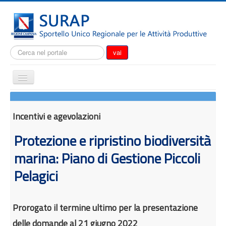
Cerca...
vai
Cambia
navigazione
Home
Notizie
Incentivi e agevolazioni
Il SURAP
Protezione e ripristino biodiversità
Normativa
marina: Piano di Gestione Piccoli
Modulistica
Pelagici
Come fare per
Attrazione degli investimenti
Prorogato il termine ultimo per la presentazione
Incentivi e agevolazioni
delle domande al 21 giugno 2022