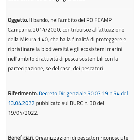
Internazionalizzazione
Eventi formativi
Oggetto.
Il bando, nell’ambito del PO FEAMP
Glossario
Campania 2014/2020, contribuisce all’attuazione
Contatti
della Misura 1.40, che ha la finalità di proteggere e
ripristinare la biodiversità e gli ecosistemi marini
Sei qui:
Home
Incentivi e agevolazioni
nell’ambito di attività di pesca sostenibili con la
Agricoltura e pesca
partecipazione, se del caso, dei pescatori.
Protezione e ripristino biodiversità marina: Piano
di Gestione Piccoli Pelagici
Riferimento.
Decreto Dirigenziale 50.07.19 n.54 del
13.04.2022
pubblicato sul BURC n. 38 del
19/04/2022.
Beneficiari.
Organizzazioni di pescatori riconosciute