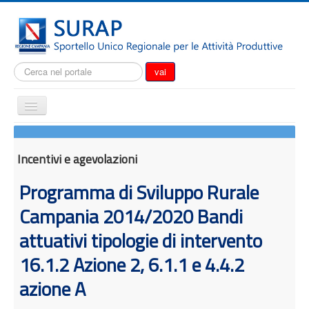
Cerca...
vai
Cambia
navigazione
Home
Notizie
Incentivi e agevolazioni
Il SURAP
Programma di Sviluppo Rurale
Normativa
Campania 2014/2020 Bandi
Modulistica
attuativi tipologie di intervento
Come fare per
16.1.2 Azione 2, 6.1.1 e 4.4.2
Attrazione degli investimenti
azione A
Incentivi e agevolazioni