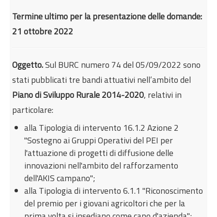
Internazionalizzazione
Termine ultimo per la presentazione delle domande:
Eventi formativi
21 ottobre 2022
Glossario
Contatti
Oggetto.
Sul BURC numero 74 del 05/09/2022 sono
stati pubblicati tre bandi attuativi nell’ambito del
Sei qui:
Home
Incentivi e agevolazioni
Piano di Sviluppo Rurale 2014-2020
, relativi in
Agricoltura e pesca
particolare:
Programma di Sviluppo Rurale Campania
alla Tipologia di intervento 16.1.2 Azione 2
2014/2020 Bandi attuativi tipologie di intervento
"Sostegno ai Gruppi Operativi del PEI per
16.1.2 Azione 2, 6.1.1 e 4.4.2 azione A
l'attuazione di progetti di diffusione delle
innovazioni nell'ambito del rafforzamento
dell'AKIS campano";
alla Tipologia di intervento 6.1.1 "Riconoscimento
del premio per i giovani agricoltori che per la
prima volta si insediano come capo d'azienda";