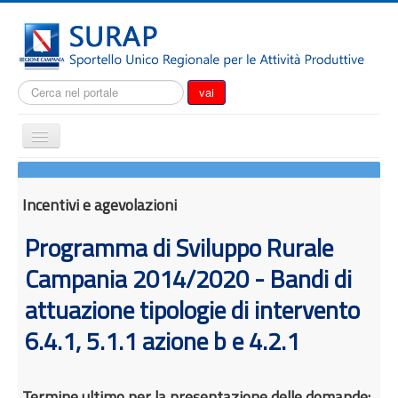
Cerca...
vai
Cambia
navigazione
Home
Notizie
Incentivi e agevolazioni
Il SURAP
Programma di Sviluppo Rurale
Normativa
Campania 2014/2020 - Bandi di
Modulistica
attuazione tipologie di intervento
Come fare per
6.4.1, 5.1.1 azione b e 4.2.1
Attrazione degli investimenti
Incentivi e agevolazioni
Termine ultimo per la presentazione delle domande: