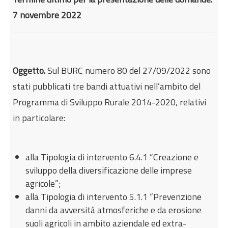
Internazionalizzazione
7 novembre 2022
Eventi formativi
Glossario
Contatti
Oggetto.
Sul BURC numero 80 del 27/09/2022 sono
stati pubblicati tre bandi attuativi nell’ambito del
Sei qui:
Home
Incentivi e agevolazioni
Programma di Sviluppo Rurale 2014-2020, relativi
Agricoltura e pesca
in particolare:
Programma di Sviluppo Rurale Campania
2014/2020 - Bandi di attuazione tipologie di
intervento 6.4.1, 5.1.1 azione b e 4.2.1
alla Tipologia di intervento 6.4.1 “Creazione e
sviluppo della diversificazione delle imprese
agricole”;
alla Tipologia di intervento 5.1.1 “Prevenzione
danni da avversità atmosferiche e da erosione
suoli agricoli in ambito aziendale ed extra-