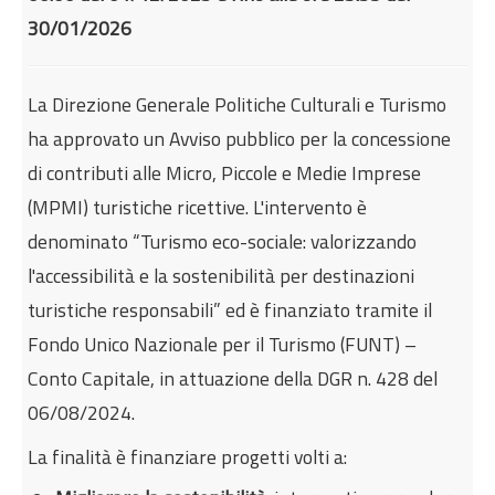
Internazionalizzazione
30/01/2026
Eventi formativi
Glossario
La Direzione Generale Politiche Culturali e Turismo
Contatti
ha approvato un Avviso pubblico per la concessione
di contributi alle Micro, Piccole e Medie Imprese
Sei qui:
Home
Incentivi e agevolazioni
(MPMI) turistiche ricettive. L'intervento è
Turismo, cultura e spettacolo
denominato “Turismo eco-sociale: valorizzando
Avviso pubblico per la concessione di contributi
l'accessibilità e la sostenibilità per destinazioni
alle strutture ricettive per il "Turismo eco-sociale"
turistiche responsabili” ed è finanziato tramite il
Fondo Unico Nazionale per il Turismo (FUNT) –
Conto Capitale, in attuazione della DGR n. 428 del
06/08/2024.
La finalità è finanziare progetti volti a: