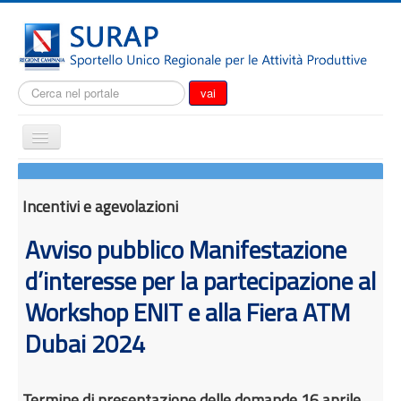
Cerca...
vai
Cambia
navigazione
Home
Notizie
Incentivi e agevolazioni
Il SURAP
Avviso pubblico Manifestazione
Normativa
d’interesse per la partecipazione al
Modulistica
Workshop ENIT e alla Fiera ATM
Come fare per
Dubai 2024
Attrazione degli investimenti
Incentivi e agevolazioni
Termine di presentazione delle domande 16 aprile