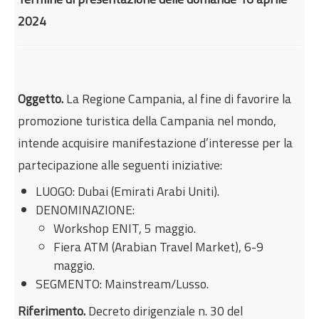
Internazionalizzazione
2024
Eventi formativi
Glossario
Contatti
Oggetto.
La Regione Campania, al fine di favorire la
promozione turistica della Campania nel mondo,
Sei qui:
Home
Incentivi e agevolazioni
intende acquisire manifestazione d’interesse per la
Turismo, cultura e spettacolo
partecipazione alle seguenti iniziative:
Avviso pubblico Manifestazione d’interesse per la
partecipazione al Workshop ENIT e alla Fiera
LUOGO: Dubai (Emirati Arabi Uniti).
DENOMINAZIONE:
ATM Dubai 2024
Workshop ENIT, 5 maggio.
Fiera ATM (Arabian Travel Market), 6-9
maggio.
SEGMENTO: Mainstream/Lusso.
Riferimento.
Decreto dirigenziale n. 30 del