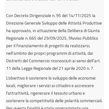
Internazionalizzazione
Eventi formativi
Con Decreto Dirigenziale n. 95 del 14/11/2025 la
Glossario
Direzione Generale Sviluppo delle Attività Produttive
Contatti
ha approvato, in attuazione della Delibera di Giunta
Regionale n. 665 del 29/09/2025, l'Avviso Pubblico
Sei qui:
Home
Incentivi e agevolazioni
per il finanziamento di progetti da realizzarsi,
Sviluppo economico
nell’ambito dei propri programmi di attività, dai
Avviso Pubblico per il finanziamento di progetti
Distretti del Commercio riconosciuti ai sensi dell’art.
per i Distretti del Commercio
11 della Legge Regionale del 21 aprile 2020 n. 7.
L'obiettivo è sostenere lo sviluppo delle economie
locali, migliorare i servizi ai cittadini e accrescere
l'attrattività, rigenerare il tessuto urbano e
sostenere la competitività delle polarità commerciali.
Per questa finalità è stata programmata una