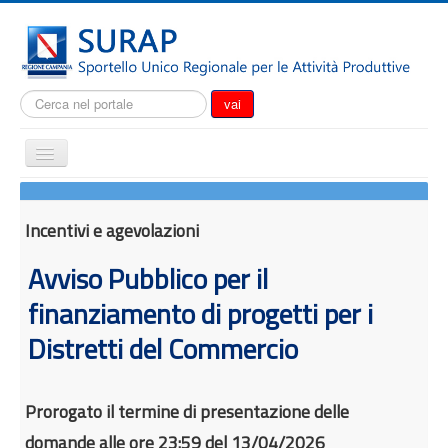
Cerca...
vai
Cambia
navigazione
Home
Notizie
Incentivi e agevolazioni
Il SURAP
Avviso Pubblico per il
Normativa
finanziamento di progetti per i
Modulistica
Distretti del Commercio
Come fare per
Attrazione degli investimenti
Prorogato il termine di presentazione delle
Incentivi e agevolazioni
domande alle ore 23:59 del 13/04/2026