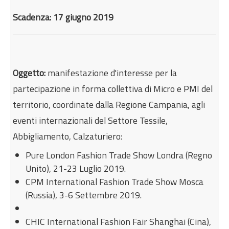
Internazionalizzazione
Scadenza: 17 giugno 2019
Eventi formativi
Glossario
Contatti
Oggetto:
manifestazione d'interesse per la
Sei qui:
Home
Incentivi e agevolazioni
partecipazione in forma collettiva di Micro e PMI del
Accompagnamento alle imprese
territorio, coordinate dalla Regione Campania, agli
Manifestazione di interesse alla partecipazione
eventi internazionali del Settore Tessile,
collettiva di imprese campane del settore
Abbigliamento, Calzaturiero:
abbigliamento - tessile - calzaturiero
Pure London Fashion Trade Show Londra (Regno
Unito), 21-23 Luglio 2019.
CPM International Fashion Trade Show Mosca
(Russia), 3-6 Settembre 2019.
CHIC International Fashion Fair Shanghai (Cina),