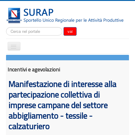
Cerca...
vai
Cambia
navigazione
Home
Notizie
Incentivi e agevolazioni
Il SURAP
Manifestazione di interesse alla
Normativa
partecipazione collettiva di
Modulistica
imprese campane del settore
Come fare per
abbigliamento - tessile -
Attrazione degli investimenti
calzaturiero
Incentivi e agevolazioni