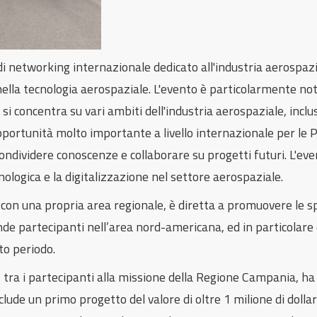
 networking internazionale dedicato all'industria aerospazia
nella tecnologia aerospaziale. L'evento è particolarmente noto
 si concentra su vari ambiti dell'industria aerospaziale, inclu
opportunità molto importante a livello internazionale per le
condividere conoscenze e collaborare su progetti futuri. L'e
ologica e la digitalizzazione nel settore aerospaziale.
on una propria area regionale, è diretta a promuovere le spe
ende partecipanti nell’area nord-americana, ed in particola
to periodo.
, tra i partecipanti alla missione della Regione Campania, h
clude un primo progetto del valore di oltre 1 milione di doll