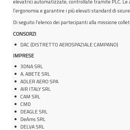
elevatrici automatizzate, controllate tramite PLC. Le
l’ergonomia e garantire i più elevati standard di sicur
Di seguito l’elenco dei partecipanti alla missione collet
CONSORZI
DAC (DISTRETTO AEROSPAZIALE CAMPANO)
IMPRESE
3DNA SRL
A. ABETE SRL
ADLER AERO SPA
AIR ITALY SRL
CAM SRL
CMD
DEAGLE SRL
DeAms SRL
DELVA SRL