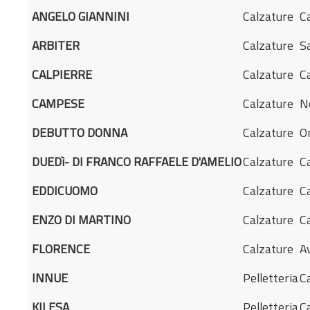
ANGELO GIANNINI
Calzature
C
ARBITER
Calzature
S
CALPIERRE
Calzature
C
CAMPESE
Calzature
N
DEBUTTO DONNA
Calzature
Or
DUEDì- DI FRANCO RAFFAELE D'AMELIO
Calzature
C
EDDICUOMO
Calzature
C
ENZO DI MARTINO
Calzature
C
FLORENCE
Calzature
A
INNUE
Pelletteria
C
KILESA
Pelletteria
C