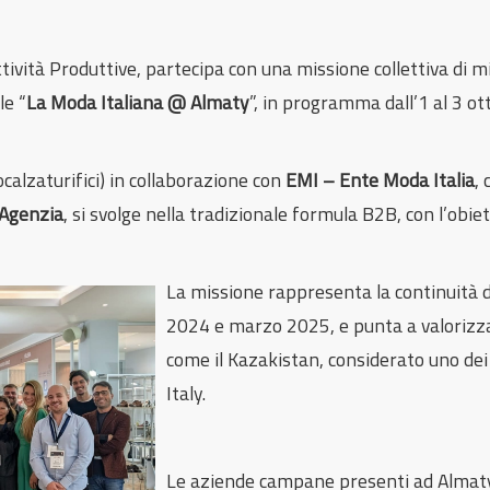
ività Produttive, partecipa con una missione collettiva di m
le “
La Moda Italiana @ Almaty
”, in programma dall’1 al 3 o
ocalzaturifici) in collaborazione con
EMI – Ente Moda Italia
, 
 Agenzia
, si svolge nella tradizionale formula B2B, con l’obi
La missione rappresenta la continuità d
2024 e marzo 2025, e punta a valorizza
come il Kazakistan, considerato uno de
Italy.
Le aziende campane presenti ad Almaty