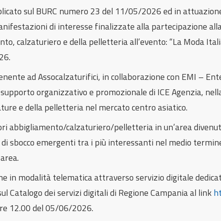
licato sul BURC numero 23 del 11/05/2026 ed in attuazione 
ifestazioni di interesse finalizzate alla partecipazione alla
to, calzaturiero e della pelletteria all’evento: “La Moda I
26.
enente ad Assocalzaturifici, in collaborazione con EMI – Ente 
d il supporto organizzativo e promozionale di ICE Agenzia, ne
ture e della pelletteria nel mercato centro asiatico.
 abbigliamento/calzaturiero/pelletteria in un’area divenuta 
di sbocco emergenti tra i più interessanti nel medio termin
area.
ne in modalità telematica attraverso servizio digitale dedi
l Catalogo dei servizi digitali di Regione Campania al link
h
ore 12.00 del 05/06/2026.