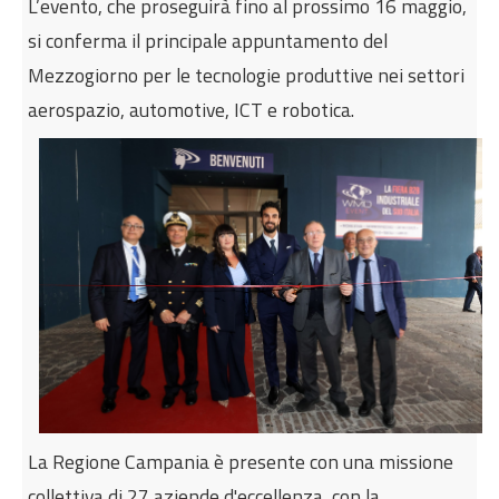
L’evento, che proseguirà fino al prossimo 16 maggio,
Internazionalizzazione
si conferma il principale appuntamento del
Eventi formativi
Mezzogiorno per le tecnologie produttive nei settori
Glossario
aerospazio, automotive, ICT e robotica.
Contatti
Sei qui:
Home
Internazionalizzazione
WMD World Metrology Day 2026
La Regione Campania è presente con una missione
collettiva di 27 aziende d'eccellenza, con la