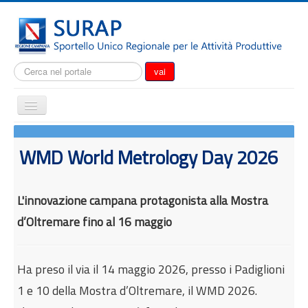
Cerca...
vai
Cambia
navigazione
Home
WMD World Metrology Day 2026
Notizie
Il SURAP
L'innovazione campana protagonista alla Mostra
Normativa
d’Oltremare fino al 16 maggio
Modulistica
Come fare per
Ha preso il via il 14 maggio 2026, presso i Padiglioni
Attrazione degli investimenti
1 e 10 della Mostra d’Oltremare, il WMD 2026.
Incentivi e agevolazioni