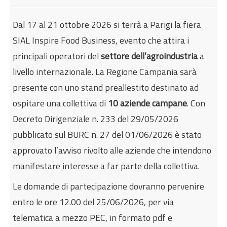
Internazionalizzazione
Dal 17 al 21 ottobre 2026 si terrà a Parigi la fiera
Eventi formativi
SIAL Inspire Food Business, evento che attira i
Glossario
principali operatori del
settore dell’agroindustria
a
Contatti
livello internazionale. La Regione Campania sarà
Sei qui:
Home
Internazionalizzazione
presente con uno stand preallestito destinato ad
Manifestazioni di interesse per la partecipazione
ospitare una collettiva di
10 aziende campane
. Con
a SIAL Parigi 2026 Salone Internazionale
Decreto Dirigenziale n. 233 del 29/05/2026
dell'Alimentazione
pubblicato sul BURC n. 27 del 01/06/2026 è stato
approvato l’avviso rivolto alle aziende che intendono
manifestare interesse a far parte della collettiva.
Le domande di partecipazione dovranno pervenire
entro le ore 12.00 del 25/06/2026, per via
telematica a mezzo PEC, in formato pdf e