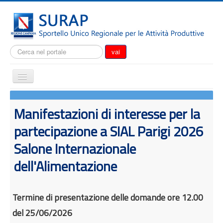
Cerca...
vai
Cambia
navigazione
Home
Manifestazioni di interesse per la
Notizie
partecipazione a SIAL Parigi 2026
Il SURAP
Salone Internazionale
Normativa
dell'Alimentazione
Modulistica
Come fare per
Attrazione degli investimenti
Termine di presentazione delle domande ore 12.00
del 25/06/2026
Incentivi e agevolazioni