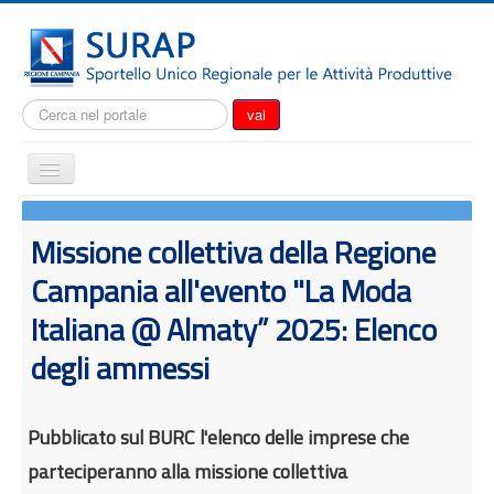
Cerca...
vai
Cambia
navigazione
Home
Missione collettiva della Regione
Notizie
Campania all'evento "La Moda
Il SURAP
Italiana @ Almaty” 2025: Elenco
Normativa
degli ammessi
Modulistica
Come fare per
Attrazione degli investimenti
Pubblicato sul BURC l'elenco delle imprese che
parteciperanno alla missione collettiva
Incentivi e agevolazioni