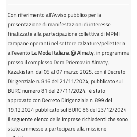
Internazionalizzazione
Con riferimento all’Avviso pubblico per la
Eventi formativi
presentazione di manifestazioni di interesse
Glossario
finalizzate alla partecipazione collettiva di MPMI
Contatti
campane operanti nel settore calzature/pelletteria
Sei qui:
Home
Internazionalizzazione
all’evento
La Moda Italiana @ Almaty
, in programma
Missione collettiva della Regione Campania
presso il complesso Dom Priemov in Almaty,
all'evento "La Moda Italiana @ Almaty” 2025:
Kazakistan, dal 05 al 07 marzo 2025, con il Decreto
Elenco degli ammessi
Dirigenziale n. 816 del 21/11/2024, pubblicato sul
BURC numero 81 del 27/11/2024, è stato
approvato con Decreto Dirigenziale n. 899 del
19.12.2024 pubblicato sul BURC 86 del 23/12/2024
il seguente elenco delle imprese richiedenti che sono
state ammesse a partecipare alla missione