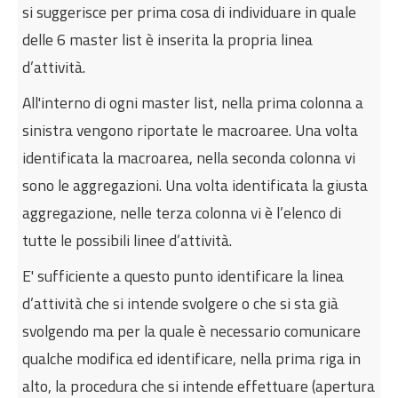
si suggerisce per prima cosa di individuare in quale
Internazionalizzazione
delle 6 master list è inserita la propria linea
Eventi formativi
d’attività.
Glossario
All'interno di ogni master list, nella prima colonna a
Contatti
sinistra vengono riportate le macroaree. Una volta
Sei qui:
Home
Modulistica
identificata la macroarea, nella seconda colonna vi
Master List per Sicurezza alimentare e Sanità
sono le aggregazioni. Una volta identificata la giusta
Pubblica veterinaria
aggregazione, nelle terza colonna vi è l’elenco di
tutte le possibili linee d’attività.
E' sufficiente a questo punto identificare la linea
d’attività che si intende svolgere o che si sta già
svolgendo ma per la quale è necessario comunicare
qualche modifica ed identificare, nella prima riga in
alto, la procedura che si intende effettuare (apertura