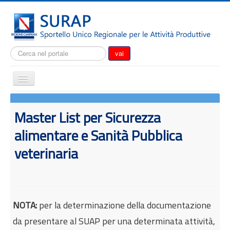
Cerca...
vai
Cambia
navigazione
Home
Master List per Sicurezza
Notizie
alimentare e Sanità Pubblica
Il SURAP
veterinaria
Normativa
Modulistica
Come fare per
Attrazione degli investimenti
NOTA:
per la determinazione della documentazione
Incentivi e agevolazioni
da presentare al SUAP per una determinata attività,