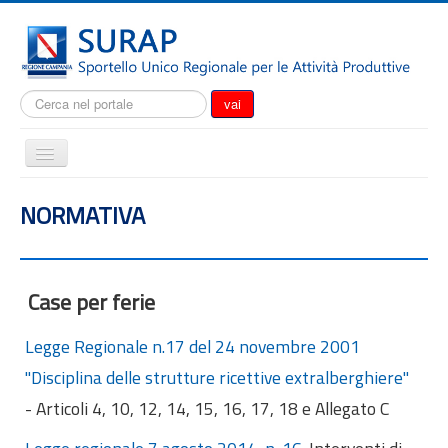
Cerca...
vai
Cambia
navigazione
Home
NORMATIVA
Notizie
Il SURAP
Normativa
Case per ferie
Modulistica
Legge Regionale n.17 del 24 novembre 2001
Come fare per
"Disciplina delle strutture ricettive extralberghiere"
Attrazione degli investimenti
- Articoli 4, 10, 12, 14, 15, 16, 17, 18 e Allegato C
Incentivi e agevolazioni