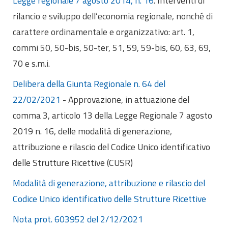
Legge regionale 7 agosto 2014, n. 16
. Interventi di
Internazionalizzazione
rilancio e sviluppo dell’economia regionale, nonché di
Eventi formativi
carattere ordinamentale e organizzativo: art. 1,
Glossario
commi 50, 50-bis, 50-ter, 51, 59, 59-bis, 60, 63, 69,
Contatti
70 e s.m.i.
Delibera della Giunta Regionale n. 64 del
Sei qui:
Home
Normativa
22/02/2021
- Approvazione, in attuazione del
comma 3, articolo 13 della Legge Regionale 7 agosto
2019 n. 16, delle modalità di generazione,
attribuzione e rilascio del Codice Unico identificativo
delle Strutture Ricettive (CUSR)
Modalità di generazione, attribuzione e rilascio del
Codice Unico identificativo delle Strutture Ricettive
Nota prot. 603952 del 2/12/2021