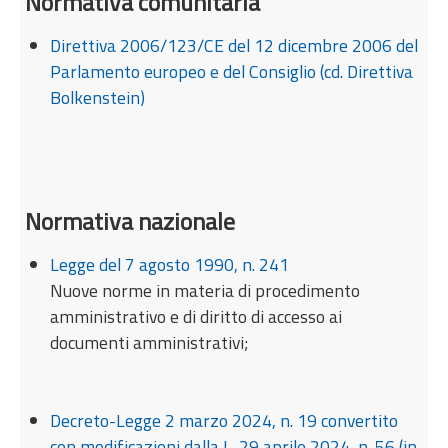
Normativa comunitaria
Internazionalizzazione
Direttiva 2006/123/CE
del 12 dicembre 2006
del
Eventi formativi
Parlamento europeo e del Consiglio (cd. Direttiva
Glossario
Bolkenstein)
Contatti
Sei qui:
Home
Normativa
Normativa generica - comunitaria e nazionale
Normativa nazionale
Legge del 7 agosto 1990, n. 241
Nuove norme in materia di procedimento
amministrativo e di diritto di accesso ai
documenti amministrativi;
Decreto-Legge 2 marzo 2024, n. 19 convertito
con modificazioni dalla L. 29 aprile 2024, n. 56 (in