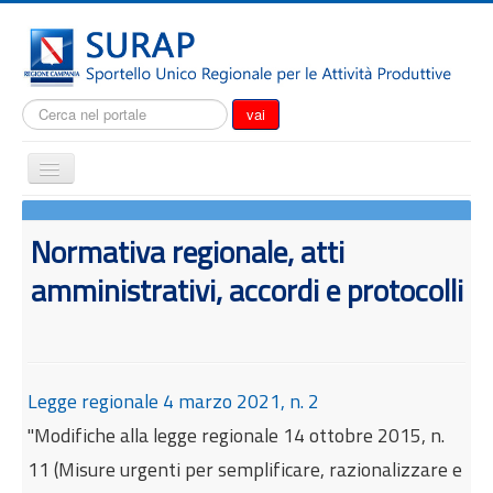
Cerca...
vai
Cambia
navigazione
Home
Normativa regionale, atti
Notizie
amministrativi, accordi e protocolli
Il SURAP
Normativa
Modulistica
Come fare per
Legge regionale 4 marzo 2021, n. 2
"Modifiche alla legge regionale 14 ottobre 2015, n.
Attrazione degli investimenti
11 (Misure urgenti per semplificare, razionalizzare e
Incentivi e agevolazioni