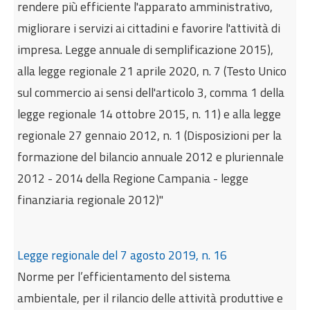
rendere più efficiente l'apparato amministrativo,
Internazionalizzazione
migliorare i servizi ai cittadini e favorire l'attività di
Eventi formativi
impresa. Legge annuale di semplificazione 2015),
Glossario
alla legge regionale 21 aprile 2020, n. 7 (Testo Unico
Contatti
sul commercio ai sensi dell'articolo 3, comma 1 della
legge regionale 14 ottobre 2015, n. 11) e alla legge
Sei qui:
Home
Normativa
regionale 27 gennaio 2012, n. 1 (Disposizioni per la
Normativa regionale, atti amministrativi, accordi e
formazione del bilancio annuale 2012 e pluriennale
protocolli
2012 - 2014 della Regione Campania - legge
finanziaria regionale 2012)"
Legge regionale del 7 agosto 2019, n. 16
Norme per l’efficientamento del sistema
ambientale, per il rilancio delle attività produttive e