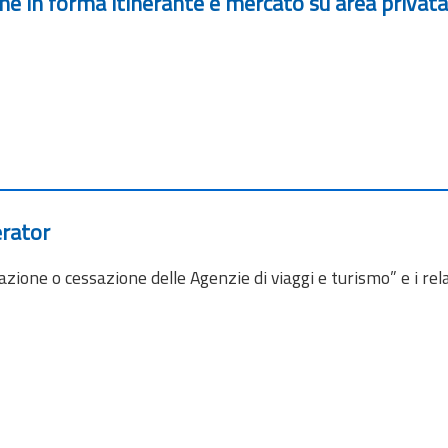
he in forma itinerante e mercato su area privat
erator
azione o cessazione delle Agenzie di viaggi e turismo” e i rela