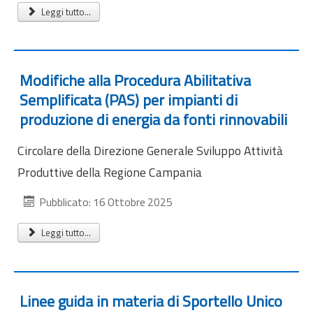
Internazionalizzazione
Leggi tutto...
Eventi formativi
Glossario
Modifiche alla Procedura Abilitativa
Contatti
Semplificata (PAS) per impianti di
produzione di energia da fonti rinnovabili
Sei qui:
Home
Notizie
Circolare della Direzione Generale Sviluppo Attività
Produttive della Regione Campania
Pubblicato: 16 Ottobre 2025
Leggi tutto...
Linee guida in materia di Sportello Unico