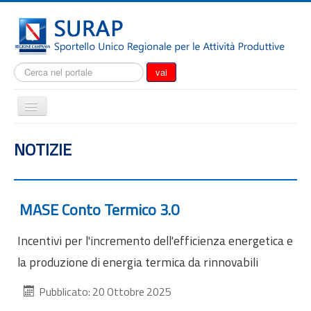
Cerca...
vai
Cambia
navigazione
Home
NOTIZIE
Notizie
Il SURAP
Normativa
MASE Conto Termico 3.0
Modulistica
Incentivi per l'incremento dell'efficienza energetica e
Come fare per
la produzione di energia termica da rinnovabili
Attrazione degli investimenti
Pubblicato: 20 Ottobre 2025
Incentivi e agevolazioni