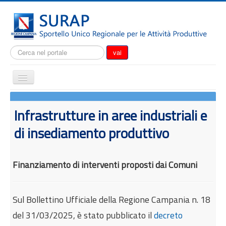
Cerca...
vai
Cambia
navigazione
Home
Infrastrutture in aree industriali e
Notizie
di insediamento produttivo
Il SURAP
Normativa
Finanziamento di interventi proposti dai Comuni
Modulistica
Come fare per
Sul Bollettino Ufficiale della Regione Campania n. 18
Attrazione degli investimenti
del 31/03/2025, è stato pubblicato il
decreto
Incentivi e agevolazioni