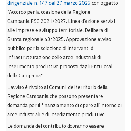
dirigenziale n. 147 del 27 marzo 2025
con oggetto
Internazionalizzazione
“Accordo per la coesione della Regione
Eventi formativi
Campania FSC 2021/2027. Linea d'azione servizi
Glossario
alle imprese e sviluppo territoriale. Delibera di
Contatti
Giunta regionale 43/2025. Approvazione avviso
pubblico per la selezione di interventi di
Sei qui:
Home
Notizie
infrastrutturazione delle aree industriali di
Infrastrutture in aree industriali e di
inserimento produttivo proposti dagli Enti Locali
insediamento produttivo
della Campania".
L’avviso è rivolto ai Comuni del territorio della
Regione Campania che possono presentare
domanda per il finanziamento di opere all’interno di
aree industriali e di insediamento produttivo.
Le domande del contributo dovranno essere