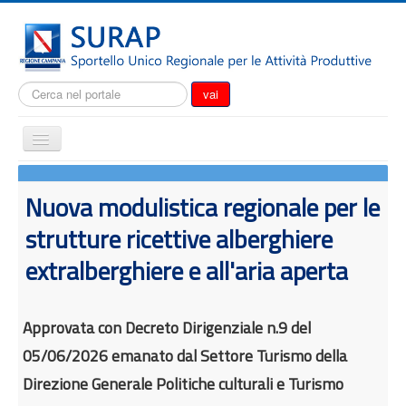
Cerca...
vai
Cambia
navigazione
Home
Nuova modulistica regionale per le
Notizie
strutture ricettive alberghiere
Il SURAP
extralberghiere e all'aria aperta
Normativa
Modulistica
Approvata con Decreto Dirigenziale n.9 del
Come fare per
05/06/2026 emanato dal Settore Turismo della
Attrazione degli investimenti
Direzione Generale Politiche culturali e Turismo
Incentivi e agevolazioni