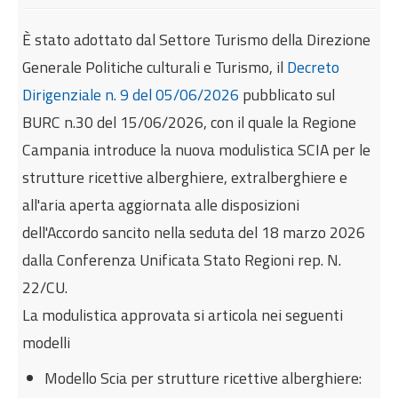
Internazionalizzazione
È stato adottato dal Settore Turismo della Direzione
Eventi formativi
Generale Politiche culturali e Turismo, il
Decreto
Glossario
Dirigenziale n. 9 del 05/06/2026
pubblicato sul
Contatti
BURC n.30 del 15/06/2026, con il quale la Regione
Campania introduce la nuova modulistica SCIA per le
Sei qui:
Home
Notizie
strutture ricettive alberghiere, extralberghiere e
Nuova modulistica regionale per le strutture
all'aria aperta aggiornata alle disposizioni
ricettive alberghiere extralberghiere e all'aria
dell'Accordo sancito nella seduta del 18 marzo 2026
aperta
dalla Conferenza Unificata Stato Regioni rep. N.
22/CU.
La modulistica approvata si articola nei seguenti
modelli
Modello Scia per strutture ricettive alberghiere: