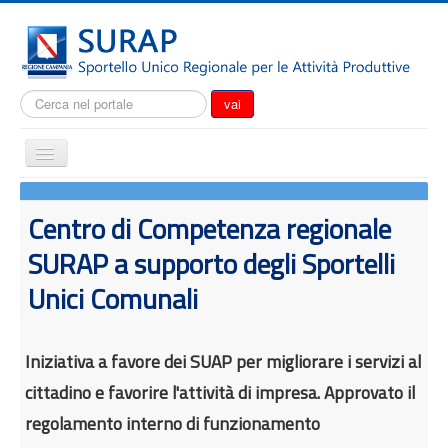
Cerca...
vai
Cambia
navigazione
Home
Centro di Competenza regionale
Notizie
SURAP a supporto degli Sportelli
Il SURAP
Unici Comunali
Normativa
Modulistica
Iniziativa a favore dei SUAP per migliorare i servizi al
Come fare per
cittadino e favorire l'attività di impresa.
Approvato il
Attrazione degli investimenti
regolamento interno di funzionamento
Incentivi e agevolazioni