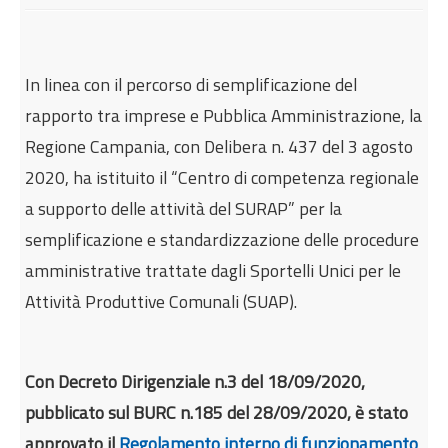
Internazionalizzazione
Eventi formativi
Glossario
In linea con il percorso di semplificazione del
rapporto tra imprese e Pubblica Amministrazione, la
Contatti
Regione Campania, con Delibera n. 437 del 3 agosto
Sei qui:
Home
Notizie
2020, ha istituito il “Centro di competenza regionale
Centro di Competenza regionale SURAP a
a supporto delle attività del SURAP” per la
supporto degli Sportelli Unici Comunali
semplificazione e standardizzazione delle procedure
amministrative trattate dagli Sportelli Unici per le
Attività Produttive Comunali (SUAP).
Con Decreto Dirigenziale n.3 del 18/09/2020,
pubblicato sul BURC n.185 del 28/09/2020, è stato
approvato il
Regolamento interno di funzionamento