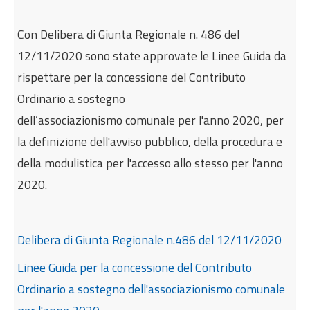
Internazionalizzazione
Con Delibera di Giunta Regionale n. 486 del
Eventi formativi
12/11/2020 sono state approvate le Linee Guida da
Glossario
rispettare per la concessione del Contributo
Contatti
Ordinario a sostegno
Sei qui:
Home
Notizie
dell’associazionismo comunale per l'anno 2020, per
Sostegno dell'associazionismo comunale
la definizione dell'avviso pubblico, della procedura e
della modulistica per l'accesso allo stesso per l'anno
2020.
Delibera di Giunta Regionale n.486 del 12/11/2020
Linee Guida per la concessione del Contributo
Ordinario a sostegno dell'associazionismo comunale