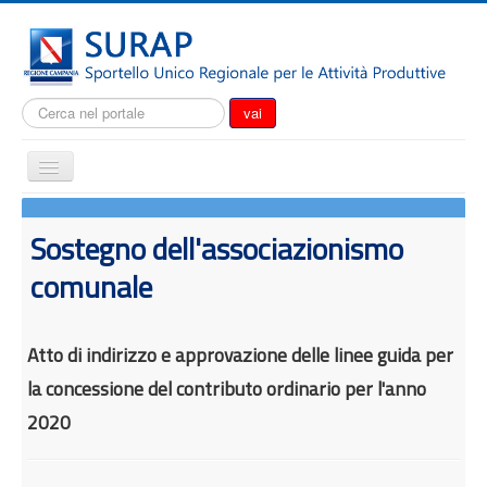
Cerca...
vai
Cambia
navigazione
Home
Sostegno dell'associazionismo
Notizie
comunale
Il SURAP
Normativa
Atto di indirizzo e approvazione delle linee guida per
Modulistica
la concessione del contributo ordinario per l'anno
Come fare per
2020
Attrazione degli investimenti
Incentivi e agevolazioni