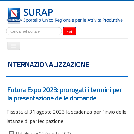
Cerca...
vai
Cambia
navigazione
Home
INTERNAZIONALIZZAZIONE
Notizie
Il SURAP
Normativa
Futura Expo 2023: prorogati i termini per
la presentazione delle domande
Modulistica
Come fare per
Fissata al 31 agosto 2023 la scadenza per l'invio delle
Attrazione degli investimenti
istanze di partecipazione
Incentivi e agevolazioni
Pubblicato: 01 Agosto 2023