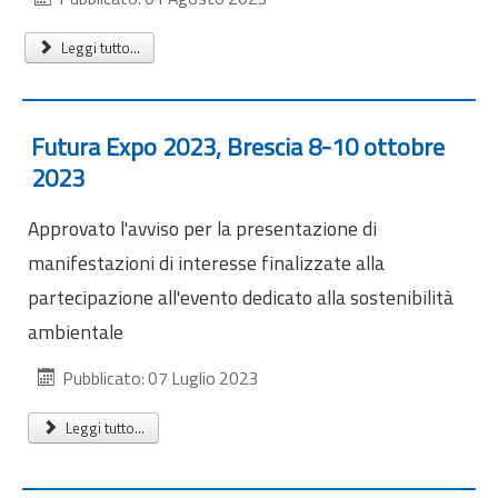
Internazionalizzazione
Leggi tutto...
Eventi formativi
Glossario
Contatti
Futura Expo 2023, Brescia 8-10 ottobre
2023
Sei qui:
Home
Internazionalizzazione
Approvato l'avviso per la presentazione di
manifestazioni di interesse finalizzate alla
partecipazione all'evento dedicato alla sostenibilità
ambientale
Pubblicato: 07 Luglio 2023
Leggi tutto...