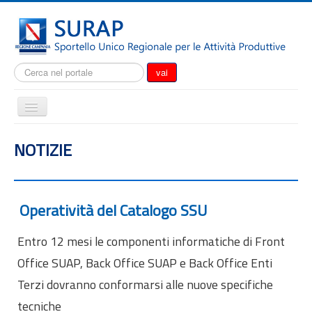
Cerca...
vai
Cambia
navigazione
Home
NOTIZIE
Notizie
Il SURAP
Normativa
Operatività del Catalogo SSU
Modulistica
Entro 12 mesi le componenti informatiche di Front
Come fare per
Office SUAP, Back Office SUAP e Back Office Enti
Attrazione degli investimenti
Terzi dovranno conformarsi alle nuove specifiche
Incentivi e agevolazioni
tecniche