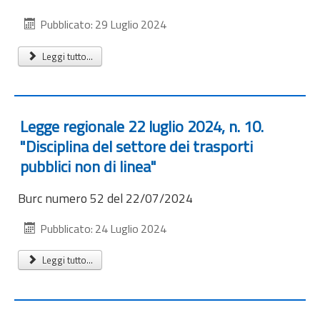
Internazionalizzazione
Pubblicato: 29 Luglio 2024
Eventi formativi
Leggi tutto...
Glossario
Contatti
Sei qui:
Home
Notizie
Legge regionale 22 luglio 2024, n. 10.
"Disciplina del settore dei trasporti
pubblici non di linea"
Burc
numero 52 del
22/07/2024
Pubblicato: 24 Luglio 2024
Leggi tutto...